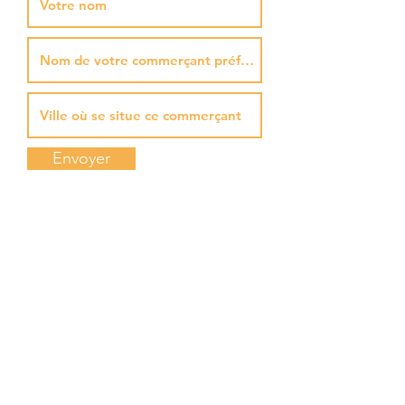
Envoyer
Accueil
La boutique
Notre his
toire