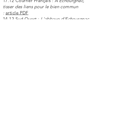
17.12 Courrier Français :
A Echourgnac,
tisser des liens pour le bien commun
:
article PDF
14.12 Sud Ouest :
L'abbaye d'Echourgnac
veut soutenir des projets
"porteurs de
sens"
article PDF
01.12 Bouillon Magazine -
Hemelse kaas uit
de Dordogne
: version en
néerlandais
/ en
anglais
Novembre 2021
23.11 : Tanin Magazine
Juillet 2021
22.07 Figaro Magazine
19.07 France Bleu Périgord
Janvier 2021
Famille chrétienne :
Un couple au secours
des soeurs d'Echourgnac... et de leur
célèbre fromage !
article en ligne
Novembre 2020