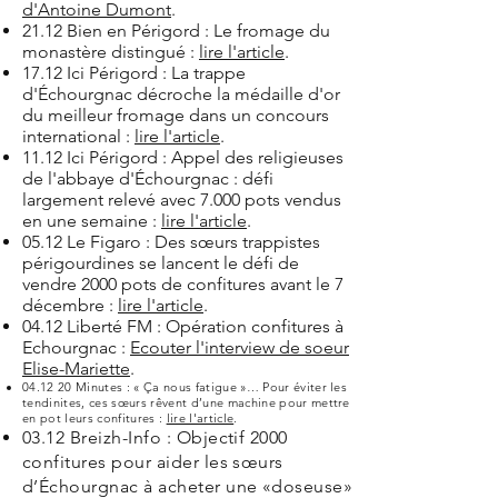
d'Antoine Dumont
.
21.12 Bien en Périgord : Le fromage du
monastère distingué :
lire l'article
.
17.12 Ici Périgord : La trappe
d'Échourgnac décroche la médaille d'or
du meilleur fromage dans un concours
international :
lire l'article
.
11.12 Ici Périgord : Appel des religieuses
de l'abbaye d'Échourgnac : défi
largement relevé avec 7.000 pots vendus
en une semaine :
lire l'article
.
05.12 Le Figaro : Des sœurs trappistes
périgourdines se lancent le défi de
vendre 2000 pots de confitures avant le 7
décembre :
lire l'article
.
04.12 Liberté FM : Opération confitures à
Echourgnac :
Ecouter l'interview de soeur
Elise-Mariette
.
04.12 20 Minutes : « Ça nous fatigue »… Pour éviter les
tendinites, ces sœurs rêvent d’une machine pour mettre
en pot leurs confitures :
lire l'article
.
03.12 Breizh-Info : Objectif 2000
confitures pour aider les sœurs
d’Échourgnac à acheter une «doseuse»