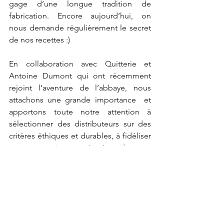
gage d’une longue tradition de 
fabrication. Encore aujourd’hui, on 
nous demande régulièrement le secret 
de nos recettes :)
En collaboration avec Quitterie et 
Antoine Dumont qui ont récemment 
rejoint l’aventure de l’abbaye, nous 
attachons une grande importance  et 
apportons toute notre attention à 
sélectionner des distributeurs sur des 
critères éthiques et durables, à fidéliser 
nos partenaires et à répondre aux 
attentes et exigences de nos clients. 
En développant cette coopération, 
nous pouvons ainsi orienter 
l’organisation du travail au sein de 
l’abbaye, adapter les postes aux 
compétences de chacun et ainsi 