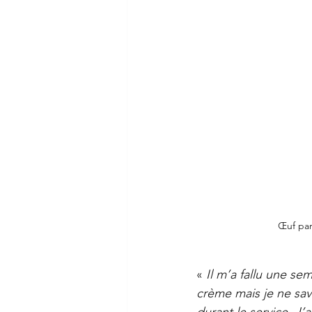
Œuf par
« 
Il m’a fallu une se
crème mais je ne sava
durant le service. J