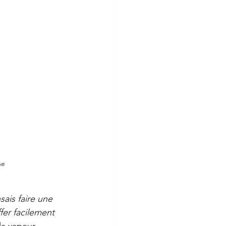
he
sais faire une 
fer facilement 
la vapeur 