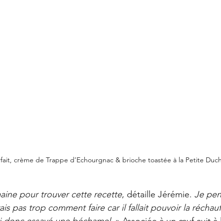
fait, crème de Trappe d’Echourgnac & brioche toastée à la Petite Duc
maine pour trouver cette recette
, détaille Jérémie. 
Je pen
is pas trop comment faire car il fallait pouvoir la réchauf
’ai donc essayé une béchamel.
 » Associée à un œuf cuit à 