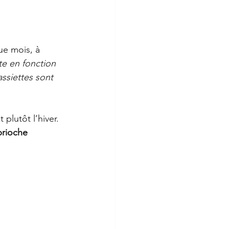
ue mois, à 
te en fonction 
ssiettes sont 
plutôt l’hiver. 
brioche 