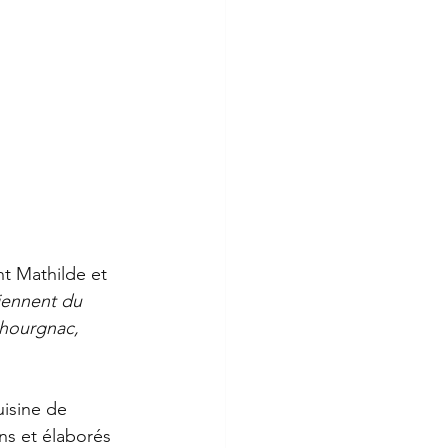
nt Mathilde et 
iennent du 
chourgnac, 
uisine de 
ns et élaborés 