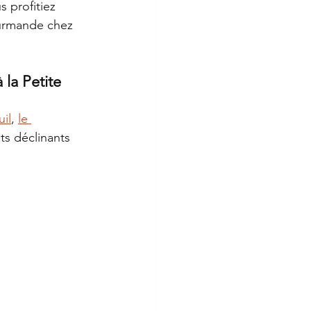
s profitiez 
urmande chez 
la Petite 
il
, 
le 
ts déclinants 