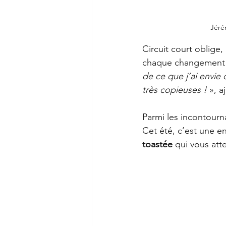
Jéré
Circuit court oblige,
chaque changement de
de ce que j’ai envie
très copieuses !
 », 
Parmi les incontourna
Cet été, c’est une en
toastée
 qui vous att