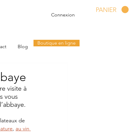
PANIER
Connexion
Boutique en ligne
act
Blog
bbaye
 visite à 
s vous 
l’abbaye.
lateaux de 
ature
, 
au vin 