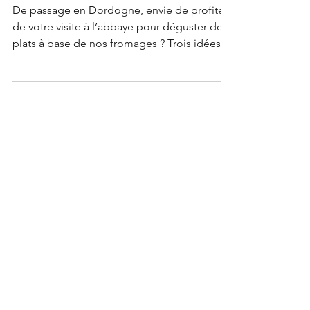
3 juil. 2024
5 min de lecture
3 idées gourmandes
autour de l’abbaye
De passage en Dordogne, envie de profiter
de votre visite à l’abbaye pour déguster des
plats à base de nos fromages ? Trois idées
gourmandes