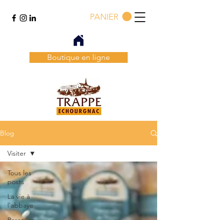
PANIER
Boutique en ligne
Blog
Visiter
Tous les
posts
La vie à
l'abbaye