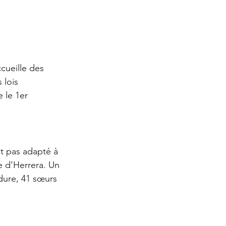
ccueille des 
 lois 
 le 1er 
st pas adapté à 
e d’Herrera. Un 
dure, 41 sœurs 