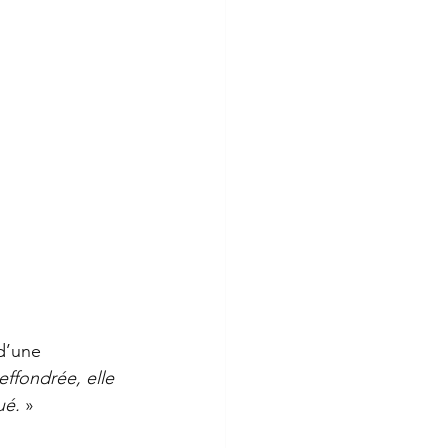
d’une 
effondrée, elle 
ué.
 »