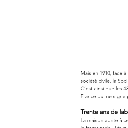
Mais en 1910, face à 
société civile, la So
C’est ainsi que les 4
France qui ne signe 
Trente ans de labe
La maison abrite à c
la fromagerie. Il fau