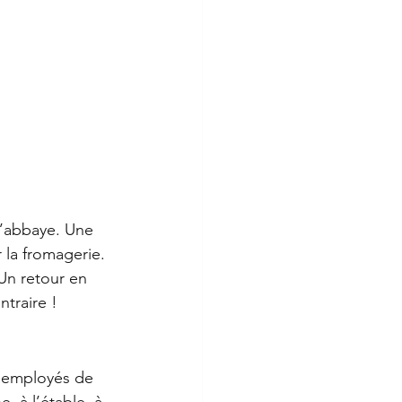
l’abbaye. Une 
 la fromagerie. 
 Un retour en 
ntraire !
s employés de 
, à l’étable, à 