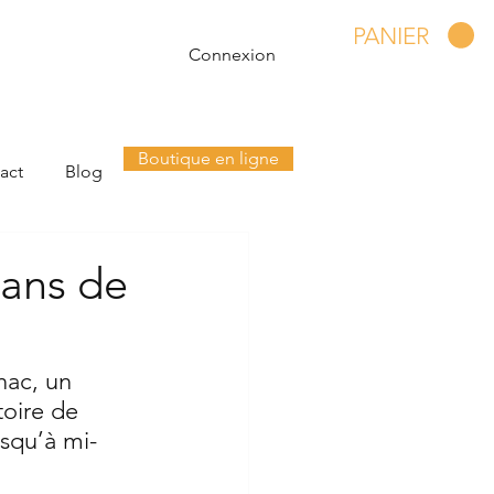
PANIER
Connexion
Boutique en ligne
act
Blog
 ans de
nac, un 
toire de 
usqu’à mi-