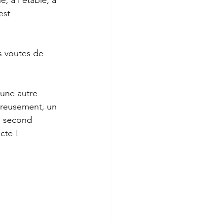
est 
s voutes de 
’une autre 
ureusement, un 
n second 
cte !