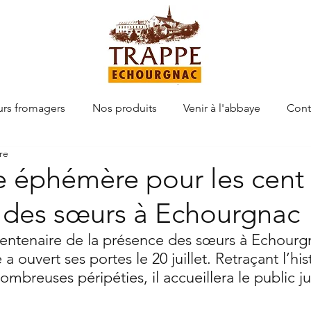
urs fromagers
Nos produits
Venir à l'abbaye
Cont
re
 éphémère pour les cent
 des sœurs à Echourgnac
centenaire de la présence des sœurs à Echourg
ouvert ses portes le 20 juillet. Retraçant l’his
nombreuses péripéties, il accueillera le public j